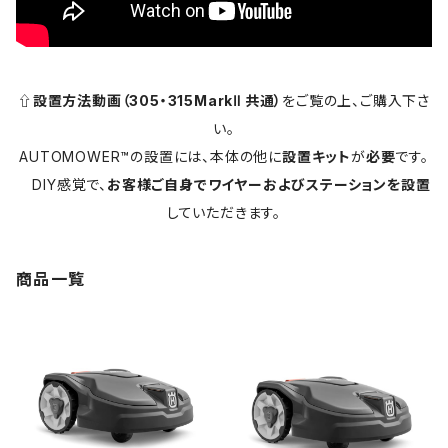
⇧
設置方法動画（305・315MarkⅡ 共通）
をご覧の上、ご購入下さ
い。
AUTOMOWER™の設置には、本体の他に
設置キット
が
必要
です。
DIY感覚で、
お客様ご自身でワイヤーおよびステーションを設置
していただきます。
商品一覧